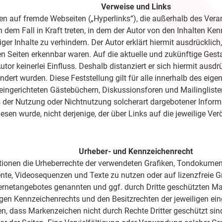
Verweise und Links
sen auf fremde Webseiten („Hyperlinks“), die außerhalb des Ver
n dem Fall in Kraft treten, in dem der Autor von den Inhalten K
ger Inhalte zu verhindern. Der Autor erklärt hiermit ausdrücklic
en Seiten erkennbar waren. Auf die aktuelle und zukünftige Gesta
tor keinerlei Einfluss. Deshalb distanziert er sich hiermit ausdr
ndert wurden. Diese Feststellung gilt für alle innerhalb des ei
ingerichteten Gästebüchern, Diskussionsforen und Mailinglisten. 
der Nutzung oder Nichtnutzung solcherart dargebotener Informati
sen wurde, nicht derjenige, der über Links auf die jeweilige Verö
Urheber- und Kennzeichenrecht
likationen die Urheberrechte der verwendeten Grafiken, Tondokum
mente, Videosequenzen und Texte zu nutzen oder auf lizenzfreie
nternetangebotes genannten und ggf. durch Dritte geschützten 
gen Kennzeichenrechts und den Besitzrechten der jeweiligen ein
n, dass Markenzeichen nicht durch Rechte Dritter geschützt sind