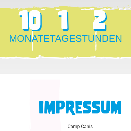
10
1
2
MONATE
TAGE
STUNDEN
Impressum
Camp Canis